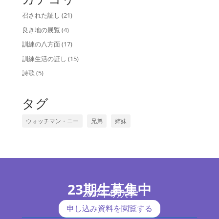
召された証し
(21)
良き地の展覧
(4)
訓練の八方面
(17)
訓練生活の証し
(15)
詩歌
(5)
タグ
ウォッチマン・ニー
兄弟
姉妹
23期生募集中
2027年4月入学
申し込み資料を閲覧する