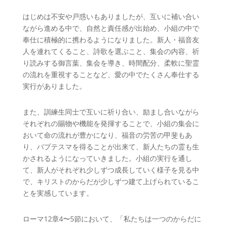
はじめは不安や戸惑いもありましたが、互いに補い合い
ながら進める中で、自然と責任感が出始め、小組の中で
奉仕に積極的に携わるようになりました。新人・福音友
人を連れてくること、詩歌を選ぶこと、集会の内容、祈
り読みする御言葉、集会を導き、時間配分、柔軟に聖霊
の流れを重視することなど、愛の中でたくさん奉仕する
実行がありました。
また、訓練生同士で互いに祈り合い、励まし合いながら
それぞれの賜物や機能を発揮することで、小組の集会に
おいて命の流れが豊かになり、福音の労苦の甲斐もあ
り、バプテスマを得ることが出来て、新人たちの霊も生
かされるようになっていきました。小組の実行を通し
て、新人がそれぞれ少しずつ成長していく様子を見る中
で、キリストのからだが少しずつ建て上げられているこ
とを実感しています。
ローマ12章4〜5節において、「私たちは一つのからだに