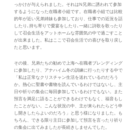
っかけが与えられました。それはN兄弟に誘われて参加
するようになった在職者小組です。在職者小組では比較
的年が近い兄弟姉妹も参加しており、仕事での近況を話
したり､持ち寄りで愛宴をしたり､一緒に詩歌を歌ったり
して召会生活をアットホームな雰囲気の中で過ごすこと
が出来ました。私はここで召会生活での喜びを取り戻し
たと思います。
その後、兄弟たちの勧めで上海へ在職者ブレンディング
に参加したり、アナハイム冬の訓練に行ったりする中で
「私は正常なクリスチャン生活を送れているのだろう
か。熱心に聖書や書物を読んでいるわけではないし、主
日や祈りの集会に毎回参加しているわけでもない。また
預言を満足に語ることができるわけでもなく、福音もし
たことがない。こんな状況の中、主が来られたらどう申
し開きしたらよいのだろう」と思う様になりました。も
ちろん、できる限り主日に参加して預言を言ったり祈り
の集会に出てみましたが長続きしませんでした。