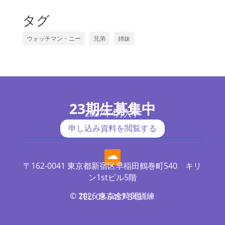
タグ
ウォッチマン・ニー
兄弟
姉妹
23期生募集中
2027年4月入学
申し込み資料を閲覧する
〒162-0041 東京都新宿区早稲田鶴巻町540 キリ
ン1stビル5階
© 2026 東京全時間訓練
TEL: 03-6457-3491