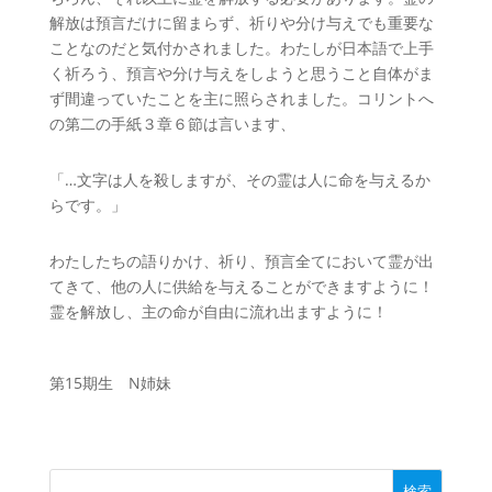
解放は預言だけに留まらず、祈りや分け与えでも重要な
ことなのだと気付かされました。わたしが日本語で上手
く祈ろう、預言や分け与えをしようと思うこと自体がま
ず間違っていたことを主に照らされました。コリントへ
の第二の手紙３章６節は言います、
「…文字は人を殺しますが、その霊は人に命を与えるか
らです。」
わたしたちの語りかけ、祈り、預言全てにおいて霊が出
てきて、他の人に供給を与えることができますように！
霊を解放し、主の命が自由に流れ出ますように！
第15期生 N姉妹
検索