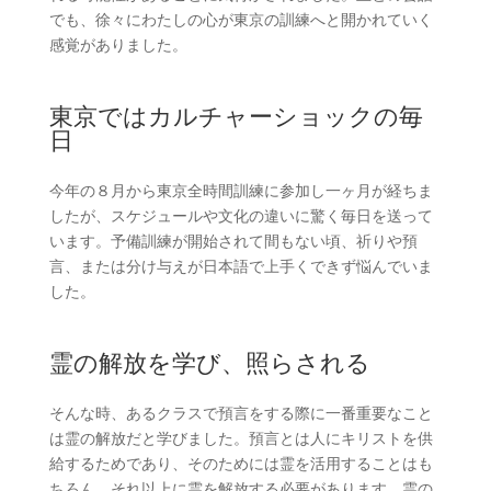
でも、徐々にわたしの心が東京の訓練へと開かれていく
感覚がありました。
東京ではカルチャーショックの毎
日
今年の８月から東京全時間訓練に参加し一ヶ月が経ちま
したが、スケジュールや文化の違いに驚く毎日を送って
います。予備訓練が開始されて間もない頃、祈りや預
言、または分け与えが日本語で上手くできず悩んでいま
した。
霊の解放を学び、照らされる
そんな時、あるクラスで預言をする際に一番重要なこと
は霊の解放だと学びました。預言とは人にキリストを供
給するためであり、そのためには霊を活用することはも
ちろん、それ以上に霊を解放する必要があります。霊の