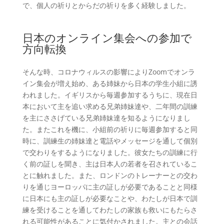
で、個人の祈りとからだの祈りを多く経験しました。
日本のオンライン集会への参加で
方向転換
そんな時、コロナウィルスの影響によりZoomでオンラ
イン集会が増え始め、ある姉妹から日本の学生小組に誘
われました。イギリスから毎週参加するうちに、現在日
本において主を追い求める兄弟姉妹達や、二年間の訓練
を主にささげている兄弟姉妹達を知るようになりまし
た。またこれを機に、小組前の祈りに毎週参加すると同
時に、訓練生の姉妹達と電話やメッセージを通して個別
で交わりをするようになりました。彼女たちの訓練に行
く前の証しを聞き、主は日本人の若者を召されているこ
とに触れました。また、ロンドンのトレーナーとの交わ
りを通じヨーロッパに主の証しが必要であることと同様
に日本にも主の証しが必要なことや、わたしが日本で訓
練を受けることを通してわたしの家族も救いにもたらさ
れる可能性があることに気付かされました。主との会話