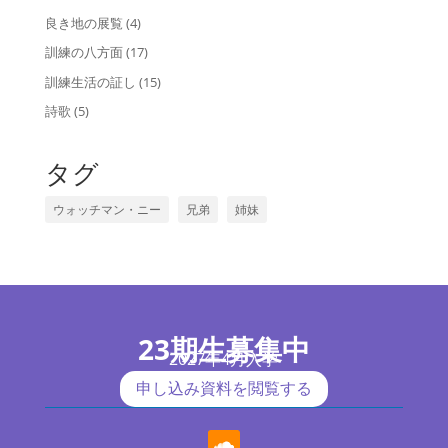
良き地の展覧
(4)
訓練の八方面
(17)
訓練生活の証し
(15)
詩歌
(5)
タグ
ウォッチマン・ニー
兄弟
姉妹
23期生募集中
2027年4月入学
申し込み資料を閲覧する